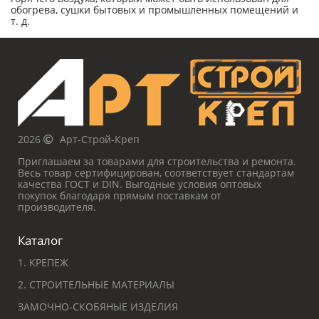
обогрева, сушки бытовых и промышленных помещений и
т. д.
2026
Арт-Строй-Креп
Приглашаем за товарами для строительства и ремонта.
Весь товар сертифицирован, соответствует стандартам
качества ГОСТ и DIN. Выгодные условия оптовых
покупок благодаря прямым поставкам от
производителя.
Каталог
1. КРЕПЕЖ
2. СТРОИТЕЛЬНЫЕ МАТЕРИАЛЫ
ЗАМОЧНО-СКОБЯНЫЕ ИЗДЕЛИЯ