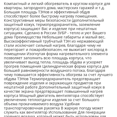
Компактный и легкий обогреватель в круглом корпусе для
квартиры, загородного дома, мастерских гаражей и т.д.
Большая площадь ТЭНов и эффективный обдув
способствуют более быстрому нагреву помещения.
Конструктивные меры безопасности (дополнительный
защитный кожух, термопредохранитель, заземление
корпуса) защищают Вас и изделие при нештатных
ситуациях. Сделано в России ЗУБР - тепло и уют Вашего
дома Преимущества Небольшие габариты и малый вес,
Высокоэффективный трубчатый ТЭН из нержавеющей
стали исключает сильный нагрев, благодаря чему не
перегорает и пожаробезопасен, не выжигает кислород в
помещении Изогнутая форма нагревательного элемента
позволяет заполнить всю площадь корпуса, что
увеличивает выход тепла, площадь обдува и ускоряет
прогрев помещения Цилиндрическая форма корпуса для
большей равномерности воздушного потока, благодаря
чему повышается эффективность обогрева за счет лучшего
обдува ТЭНов Термопредохранитель предотвращает
повреждение изделия и окружающих предметов при
нештатной работе Дополнительный защитный кожух в
качестве экрана предотвращает повышенный нагрев
корпуса Мощный двигатель вентилятора способствует
увеличению теплоотдачи изделия за счет большого
объема прокачиваемого воздуха Удобная
транспортировочная рукоятка В жаркую погоду может
служить как вентилятор Использование Для генерации
горячего воздуха, который может быть использован для