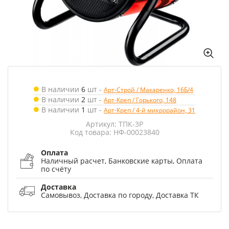
В наличии
6
шт
-
Арт-Строй / Макаренко, 16Б/4
В наличии
2
шт
-
Арт-Креп / Горького, 148
В наличии
1
шт
-
Арт-Креп / 4-й микрорайон, 31
Артикул: ТПК-3Р
Код товара: НФ-00023840
Оплата
Наличный расчет, Банковские карты, Оплата
по счёту
Доставка
Самовывоз, Доставка по городу, Доставка ТК