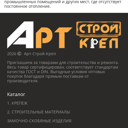
промышленных помещений и других мест, где отсутствует
постоянное отопление.
2026
Арт-Строй-Креп
Приглашаем за товарами для строительства и ремонта.
Весь товар сертифицирован, соответствует стандартам
качества ГОСТ и DIN. Выгодные условия оптовых
покупок благодаря прямым поставкам от
производителя.
Каталог
1. КРЕПЕЖ
2. СТРОИТЕЛЬНЫЕ МАТЕРИАЛЫ
ЗАМОЧНО-СКОБЯНЫЕ ИЗДЕЛИЯ