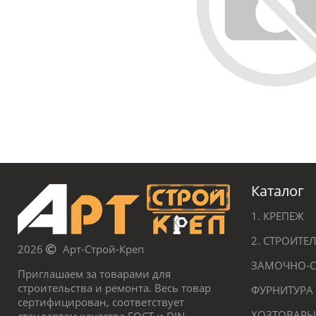
Каталог
1. КРЕПЕЖ
2. СТРОИТ
2026
Арт-Строй-Креп
ЗАМОЧНО-С
Приглашаем за товарами для
строительства и ремонта. Весь товар
ФУРНИТУРА
сертифицирован, соответствует
ХОЗТОВАРЫ
стандартам качества ГОСТ и DIN.