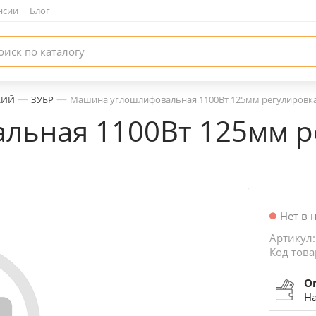
нсии
|
Блог
—
—
КИЙ
ЗУБР
Машина углошлифовальная 1100Вт 125мм регулировка 
ьная 1100Вт 125мм р
Нет в 
Артикул:
Код това
О
На