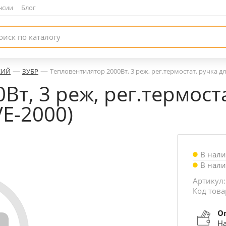
нсии
|
Блог
—
—
КИЙ
ЗУБР
Тепловентилятор 2000Вт, 3 реж, рег.термостат, ручка д
т, 3 реж, рег.термоста
VE-2000)
В нал
В нал
Артикул:
Код това
О
На