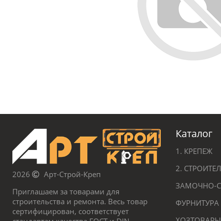
Каталог
1. КРЕПЕЖ
2. СТРОИТ
2026
Арт-Строй-Креп
ЗАМОЧНО-С
Приглашаем за товарами для
строительства и ремонта. Весь товар
ФУРНИТУРА
сертифицирован, соответствует
ХОЗТОВАРЫ
стандартам качества ГОСТ и DIN.