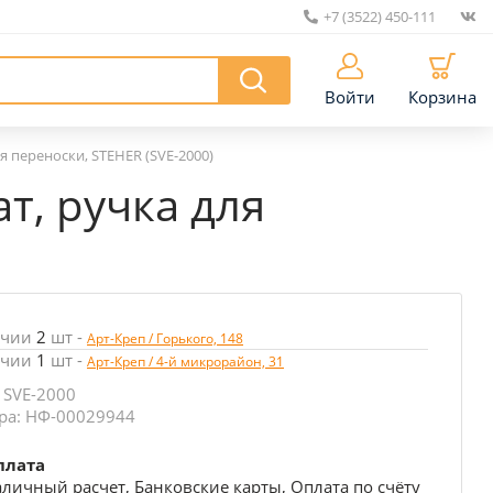
+7 (3522) 450-111
|
Войти
Корзина
ля переноски, STEHER (SVE-2000)
т, ручка для
ичии
2
шт
-
Арт-Креп / Горького, 148
ичии
1
шт
-
Арт-Креп / 4-й микрорайон, 31
 SVE-2000
ра: НФ-00029944
плата
личный расчет, Банковские карты, Оплата по счёту