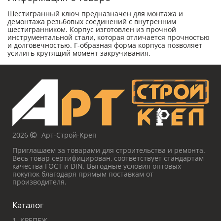
Шестигранный ключ предназначен для монтажа и
демонтажа резьбовых соединений с внутренним
шестигранником. Корпус изготовлен из прочной
инструментальной стали, которая отличается прочностью
и долговечностью. Г-образная форма корпуса позволяет
усилить крутящий момент закручивания.
2026
Арт-Строй-Креп
Приглашаем за товарами для строительства и ремонта.
Весь товар сертифицирован, соответствует стандартам
качества ГОСТ и DIN. Выгодные условия оптовых
покупок благодаря прямым поставкам от
производителя.
Каталог
1. КРЕПЕЖ