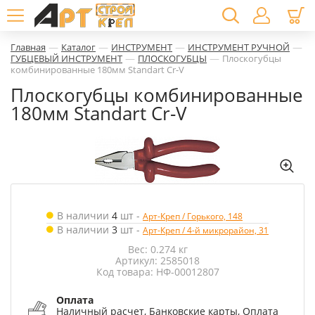
—
—
—
—
Главная
Каталог
ИНСТРУМЕНТ
ИНСТРУМЕНТ РУЧНОЙ
—
—
ГУБЦЕВЫЙ ИНСТРУМЕНТ
ПЛОСКОГУБЦЫ
Плоскогубцы
комбинированные 180мм Standart Cr-V
Плоскогубцы комбинированные
180мм Standart Cr-V
В наличии
4
шт
-
Арт-Креп / Горького, 148
В наличии
3
шт
-
Арт-Креп / 4-й микрорайон, 31
Вес: 0.274 кг
Артикул: 2585018
Код товара: НФ-00012807
Оплата
Наличный расчет, Банковские карты, Оплата