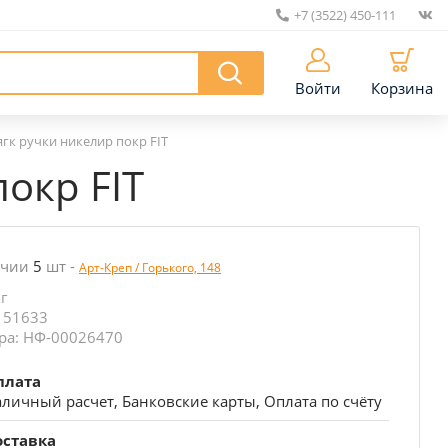
+7 (3522) 450-111
|
Войти
Корзина
гк ручки никелир покр FIT
окр FIT
ичии
5
шт
-
Арт-Креп / Горького, 148
кг
 51633
ра: НФ-00026470
плата
личный расчет, Банковские карты, Оплата по счёту
оставка