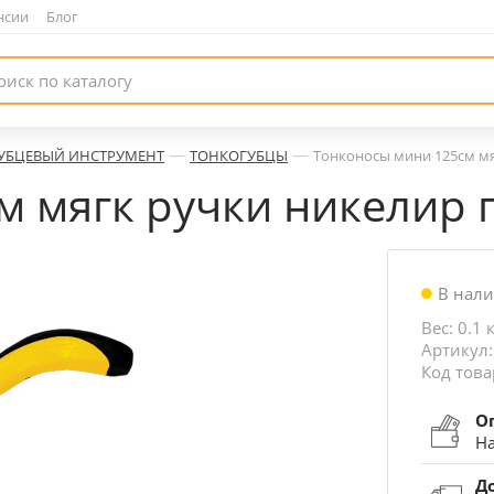
нсии
|
Блог
—
—
УБЦЕВЫЙ ИНСТРУМЕНТ
ТОНКОГУБЦЫ
Тонконосы мини 125см мя
 мягк ручки никелир п
В нал
Вес: 0.1 
Артикул:
Код това
О
На
Д