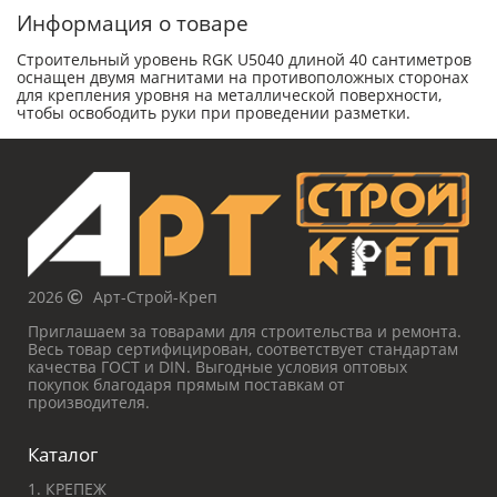
Информация о товаре
Строительный уровень RGK U5040 длиной 40 сантиметров
оснащен двумя магнитами на противоположных сторонах
для крепления уровня на металлической поверхности,
чтобы освободить руки при проведении разметки.
2026
Арт-Строй-Креп
Приглашаем за товарами для строительства и ремонта.
Весь товар сертифицирован, соответствует стандартам
качества ГОСТ и DIN. Выгодные условия оптовых
покупок благодаря прямым поставкам от
производителя.
Каталог
1. КРЕПЕЖ