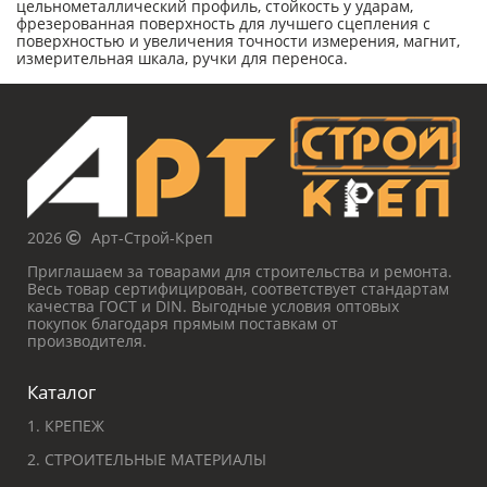
цельнометаллический профиль, стойкость у ударам,
фрезерованная поверхность для лучшего сцепления с
поверхностью и увеличения точности измерения, магнит,
измерительная шкала, ручки для переноса.
2026
Арт-Строй-Креп
Приглашаем за товарами для строительства и ремонта.
Весь товар сертифицирован, соответствует стандартам
качества ГОСТ и DIN. Выгодные условия оптовых
покупок благодаря прямым поставкам от
производителя.
Каталог
1. КРЕПЕЖ
2. СТРОИТЕЛЬНЫЕ МАТЕРИАЛЫ