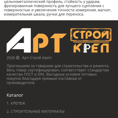
цельнометаллический профиль, стойкость у ударам,
фрезерованная поверхность для лучшего сцепления с
поверхностью и увеличения точности измерения, магнит,
измерительная шкала, ручки для переноса.
2026
Арт-Строй-Креп
Приглашаем за товарами для строительства и ремонта.
Весь товар сертифицирован, соответствует стандартам
качества ГОСТ и DIN. Выгодные условия оптовых
покупок благодаря прямым поставкам от
производителя.
Каталог
1. КРЕПЕЖ
2. СТРОИТЕЛЬНЫЕ МАТЕРИАЛЫ