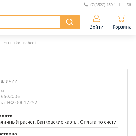
+7 (3522) 450-111
|
Войти
Корзина
пены "Eko" Pobedit
наличии
 кг
 6502006
ра: НФ-00017252
плата
личный расчет, Банковские карты, Оплата по счёту
оставка