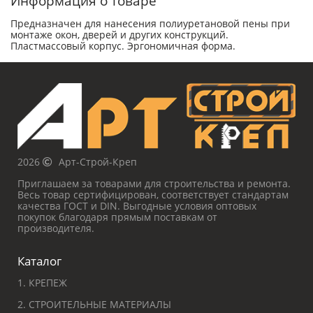
Информация о товаре
Предназначен для нанесения полиуретановой пены при
монтаже окон, дверей и других конструкций.
Пластмассовый корпус. Эргономичная форма.
2026
Арт-Строй-Креп
Приглашаем за товарами для строительства и ремонта.
Весь товар сертифицирован, соответствует стандартам
качества ГОСТ и DIN. Выгодные условия оптовых
покупок благодаря прямым поставкам от
производителя.
Каталог
1. КРЕПЕЖ
2. СТРОИТЕЛЬНЫЕ МАТЕРИАЛЫ