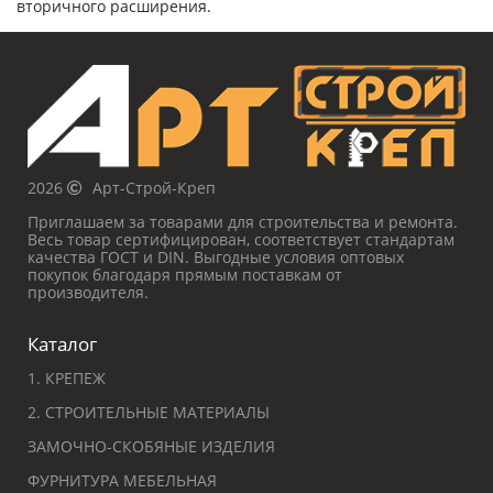
вторичного расширения.
2026
Арт-Строй-Креп
Приглашаем за товарами для строительства и ремонта.
Весь товар сертифицирован, соответствует стандартам
качества ГОСТ и DIN. Выгодные условия оптовых
покупок благодаря прямым поставкам от
производителя.
Каталог
1. КРЕПЕЖ
2. СТРОИТЕЛЬНЫЕ МАТЕРИАЛЫ
ЗАМОЧНО-СКОБЯНЫЕ ИЗДЕЛИЯ
ФУРНИТУРА МЕБЕЛЬНАЯ