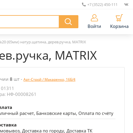
+7 (3522) 450-111
|
Войти
Корзина
№20 (65мм) натур.щетина, дерев.ручка, MATRIX
ев.ручка, MATRIX
ичии
8
шт
-
Арт-Строй / Макаренко, 16Б/4
 01311
ра: НФ-00008261
плата
личный расчет, Банковские карты, Оплата по счёту
оставка
мовывоз, Доставка по городу, Доставка ТК