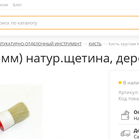
нсии
|
Блог
—
—
ТУКАТУРНО-ОТДЕЛОЧНЫЙ ИНСТРУМЕНТ
КИСТЬ
Кисть круглая 
5мм) натур.щетина, дер
В нал
Артикул:
Код това
О
На
Д
Са