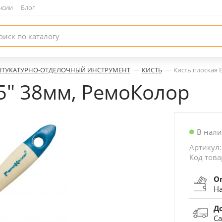
нсии
|
Блог
—
—
ТУКАТУРНО-ОТДЕЛОЧНЫЙ ИНСТРУМЕНТ
КИСТЬ
Кисть плоская 
,5" 38мм, РемоКолор
В нал
Артикул:
Код това
О
На
Д
Са