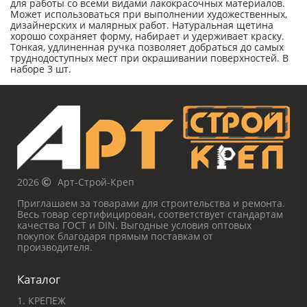
для работы со всеми видами лакокрасочных материалов.
Может использоваться при выполнении художественных,
дизайнерских и малярных работ. Натуральная щетина
хорошо сохраняет форму, набирает и удерживает краску.
Тонкая, удлиненная ручка позволяет добраться до самых
труднодоступных мест при окрашивании поверхностей. В
наборе 3 шт.
2026
Арт-Строй-Креп
Приглашаем за товарами для строительства и ремонта.
Весь товар сертифицирован, соответствует стандартам
качества ГОСТ и DIN. Выгодные условия оптовых
покупок благодаря прямым поставкам от
производителя.
Каталог
1. КРЕПЕЖ