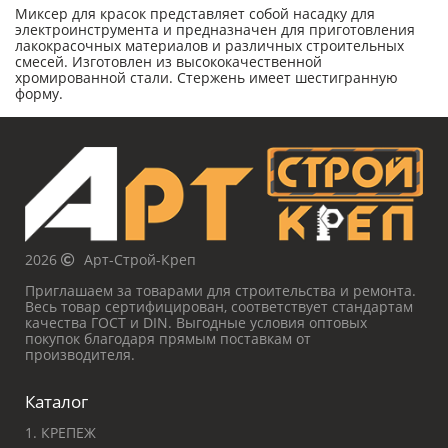
Миксер для красок представляет собой насадку для
электроинструмента и предназначен для приготовления
лакокрасочных материалов и различных строительных
смесей. Изготовлен из высококачественной
хромированной стали. Стержень имеет шестигранную
форму.
2026
Арт-Строй-Креп
Приглашаем за товарами для строительства и ремонта.
Весь товар сертифицирован, соответствует стандартам
качества ГОСТ и DIN. Выгодные условия оптовых
покупок благодаря прямым поставкам от
производителя.
Каталог
1. КРЕПЕЖ