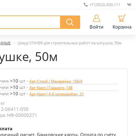
+7 (3522) 450-111
|
Войти
Корзина
—
ОЧНЫЕ
Шнур STAYER для строительных работ на катушке, 50м
ушке, 50м
ичии
>10
шт
-
Арт-Строй / Макаренко, 16Б/4
ичии
>10
шт
-
Арт-Креп / Горького, 148
ичии
>10
шт
-
Арт-Креп / 4-й микрорайон, 31
 кг
 2-06411-050
ра: НФ-00000271
плата
личный расчет, Банковские карты, Оплата по счёту