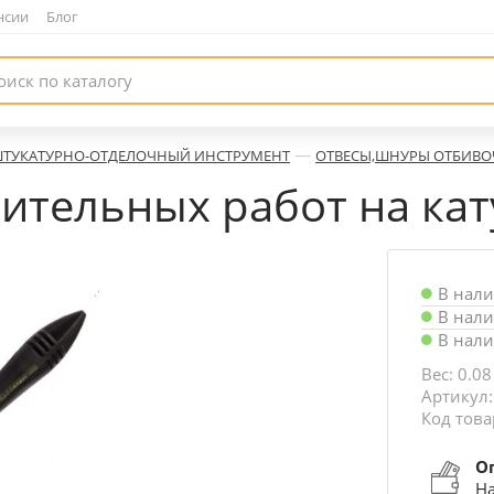
нсии
|
Блог
—
ТУКАТУРНО-ОТДЕЛОЧНЫЙ ИНСТРУМЕНТ
ОТВЕСЫ,ШНУРЫ ОТБИВ
ительных работ на кат
В нал
В нал
В нал
Вес: 0.08
Артикул:
Код това
О
На