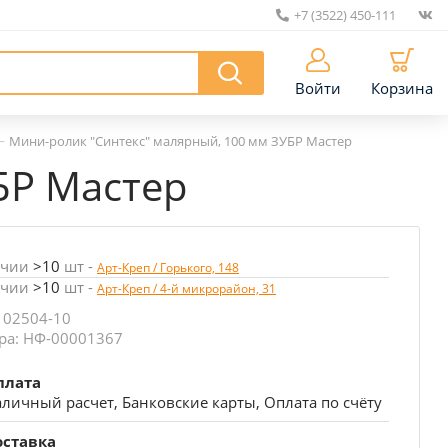
+7 (3522) 450-111
|
Войти
Корзина
—
Мини-ролик "Синтекс" малярный, 100 мм ЗУБР Мастер
БР Мастер
ичии
>10
шт
-
Арт-Креп / Горького, 148
ичии
>10
шт
-
Арт-Креп / 4-й микрорайон, 31
 02504-10
ра: НФ-00001367
плата
личный расчет, Банковские карты, Оплата по счёту
оставка