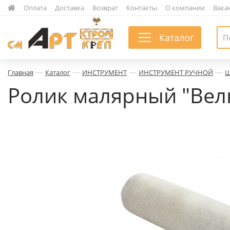
|
Оплата
|
Доставка
|
Возврат
|
Контакты
|
О компании
|
Вака
Каталог
—
—
—
—
Главная
Каталог
ИНСТРУМЕНТ
ИНСТРУМЕНТ РУЧНОЙ
Ш
Ролик малярный "Вел