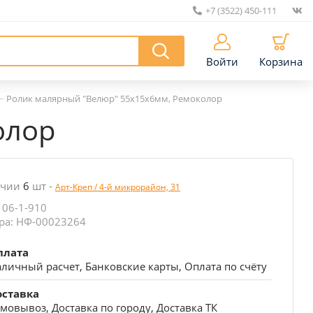
+7 (3522) 450-111
|
Войти
Корзина
—
Ролик малярный "Велюр" 55х15х6мм, Ремоколор
олор
ичии
6
шт
-
Арт-Креп / 4-й микрорайон, 31
 06-1-910
ра: НФ-00023264
плата
личный расчет, Банковские карты, Оплата по счёту
оставка
мовывоз, Доставка по городу, Доставка ТК