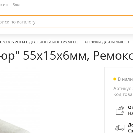
нсии
|
Блог
—
ТУКАТУРНО-ОТДЕЛОЧНЫЙ ИНСТРУМЕНТ
РОЛИКИ ДЛЯ ВАЛИКОВ
юр" 55х15х6мм, Ремок
В нал
Артикул:
Код това
О
На
Д
Са