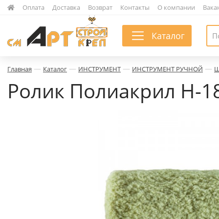
|
Оплата
|
Доставка
|
Возврат
|
Контакты
|
О компании
|
Вака
Каталог
—
—
—
—
Главная
Каталог
ИНСТРУМЕНТ
ИНСТРУМЕНТ РУЧНОЙ
Ш
Ролик Полиакрил Н-18