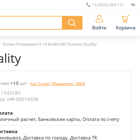
+7 (3522) 450-111
|
Войти
Корзина
—
Ролик Полиакрил Н-18 8х48х180 Политех Quality
lity
ичии
>10
шт
-
Арт-Строй / Макаренко, 16Б/4
 1543180
ра: НФ-00014038
плата
личный расчет, Банковские карты, Оплата по счёту
оставка
мовывоз, Доставка по городу, Доставка ТК