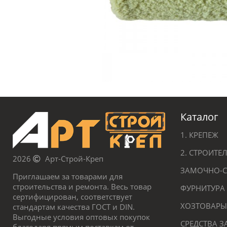
Каталог
1. КРЕПЕЖ
2. СТРОИТ
2026
Арт-Строй-Креп
ЗАМОЧНО-С
Приглашаем за товарами для
строительства и ремонта. Весь товар
ФУРНИТУРА
сертифицирован, соответствует
ХОЗТОВАРЫ
стандартам качества ГОСТ и DIN.
Выгодные условия оптовых покупок
СРЕДСТВА 
благодаря прямым поставкам от