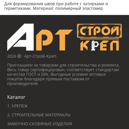
Для формирования швов при работе с затирками и
герметиками. Материал: полимерный эластомер
2026
Арт-Строй-Креп
Приглашаем за товарами для строительства и ремонта.
Весь товар сертифицирован, соответствует стандартам
качества ГОСТ и DIN. Выгодные условия оптовых
покупок благодаря прямым поставкам от
производителя.
Каталог
1. КРЕПЕЖ
2. СТРОИТЕЛЬНЫЕ МАТЕРИАЛЫ
ЗАМОЧНО-СКОБЯНЫЕ ИЗДЕЛИЯ