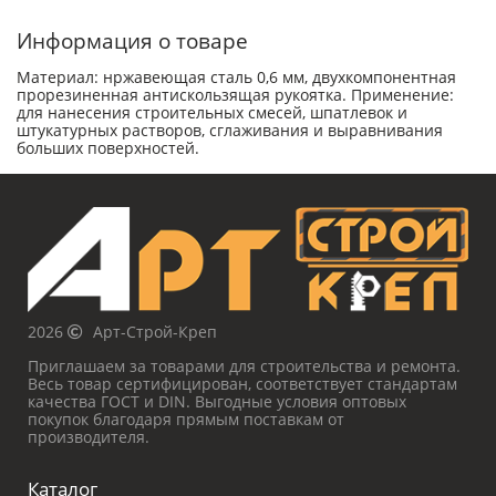
Информация о товаре
Материал: нржавеющая сталь 0,6 мм, двухкомпонентная
прорезиненная антискользящая рукоятка. Применение:
для нанесения строительных смесей, шпатлевок и
штукатурных растворов, сглаживания и выравнивания
больших поверхностей.
2026
Арт-Строй-Креп
Приглашаем за товарами для строительства и ремонта.
Весь товар сертифицирован, соответствует стандартам
качества ГОСТ и DIN. Выгодные условия оптовых
покупок благодаря прямым поставкам от
производителя.
Каталог