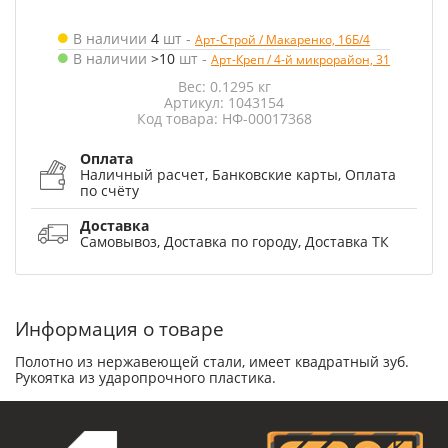
В наличии
4
шт
-
Арт-Строй / Макаренко, 16Б/4
В наличии
>10
шт
-
Арт-Креп / 4-й микрорайон, 31
Вес: 0.1295 кг
Артикул: 1043154
Код товара: НФ-00017368
Оплата
Наличный расчет, Банковские карты, Оплата
по счёту
Доставка
Самовывоз, Доставка по городу, Доставка ТК
Информация о товаре
Полотно из нержавеющей стали, имеет квадратный зуб.
Рукоятка из ударопрочного пластика.