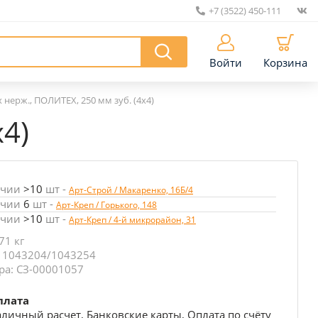
+7 (3522) 450-111
|
Войти
Корзина
 нерж., ПОЛИТЕХ, 250 мм зуб. (4х4)
х4)
ичии
>10
шт
-
Арт-Строй / Макаренко, 16Б/4
ичии
6
шт
-
Арт-Креп / Горького, 148
ичии
>10
шт
-
Арт-Креп / 4-й микрорайон, 31
71 кг
: 1043204/1043254
ра: СЗ-00001057
плата
личный расчет, Банковские карты, Оплата по счёту