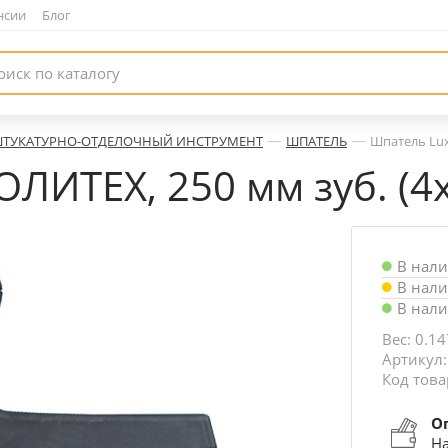
нсии
|
Блог
—
—
ТУКАТУРНО-ОТДЕЛОЧНЫЙ ИНСТРУМЕНТ
ШПАТЕЛЬ
Шпатель Lux
ЛИТЕХ, 250 мм зуб. (4
В нал
В нал
В нал
Вес: 0.14
Артикул
Код това
О
На