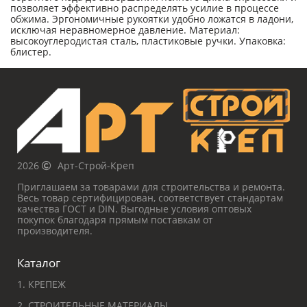
позволяет эффективно распределять усилие в процессе
обжима. Эргономичные рукоятки удобно ложатся в ладони,
исключая неравномерное давление. Материал:
высокоуглеродистая сталь, пластиковые ручки. Упаковка:
блистер.
2026
Арт-Строй-Креп
Приглашаем за товарами для строительства и ремонта.
Весь товар сертифицирован, соответствует стандартам
качества ГОСТ и DIN. Выгодные условия оптовых
покупок благодаря прямым поставкам от
производителя.
Каталог
1. КРЕПЕЖ
2. СТРОИТЕЛЬНЫЕ МАТЕРИАЛЫ