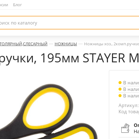
нсии
|
Блог
—
—
ТОЛЯРНЫЙ,СЛЕСАРНЫЙ
НОЖНИЦЫ
Ножницы хоз., 2комп.ручки
.ручки, 195мм STAYER 
В нал
В нал
В нал
Артикул:
Код това
О
На