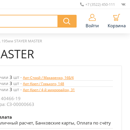
+7 (3522) 450-111
|
Войти
Корзина
, 195мм STAYER MASTER
MASTER
ичии
3
шт
-
Арт-Строй / Макаренко, 16Б/4
ичии
3
шт
-
Арт-Креп / Горького, 148
ичии
3
шт
-
Арт-Креп / 4-й микрорайон, 31
 40466-19
ра: СЗ-00000663
плата
личный расчет, Банковские карты, Оплата по счёту