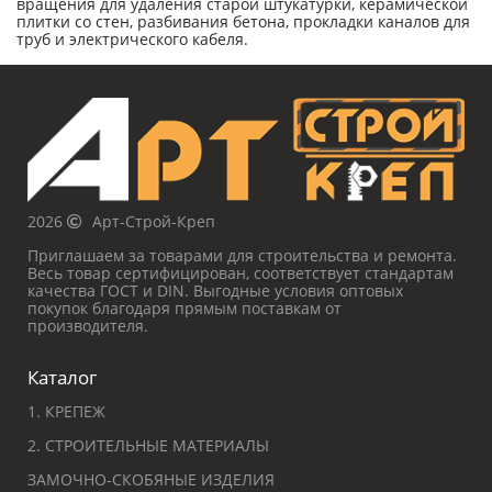
вращения для удаления старой штукатурки, керамической
плитки со стен, разбивания бетона, прокладки каналов для
труб и электрического кабеля.
2026
Арт-Строй-Креп
Приглашаем за товарами для строительства и ремонта.
Весь товар сертифицирован, соответствует стандартам
качества ГОСТ и DIN. Выгодные условия оптовых
покупок благодаря прямым поставкам от
производителя.
Каталог
1. КРЕПЕЖ
2. СТРОИТЕЛЬНЫЕ МАТЕРИАЛЫ
ЗАМОЧНО-СКОБЯНЫЕ ИЗДЕЛИЯ