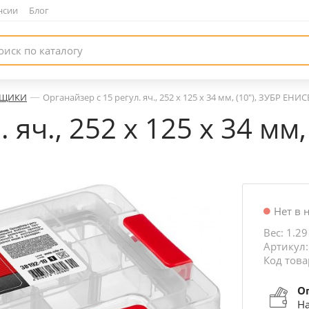
нсии
|
Блог
—
ЩИКИ
Органайзер с 15 регул. яч., 252 х 125 х 34 мм, (10″), ЗУБР ЕНИ
яч., 252 х 125 х 34 мм,
Нет в 
Вес: 1.29
Артикул:
Код това
О
На