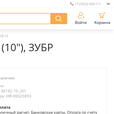
+7 (3522) 450-111
|
Войти
Корзина
СЕЙ-15
 (10″), ЗУБР
наличии
 кг
 38192-10_z01
ра: НФ-00025893
плата
личный расчет, Банковские карты, Оплата по счёту