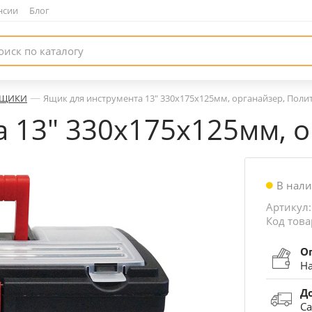
нсии
|
Блог
—
ЩИКИ
Ящик для инструмента 13" 330х175х125мм, органайзер, Поли
 13" 330х175х125мм, о
В нал
Артикул:
Код това
О
На
Д
Са