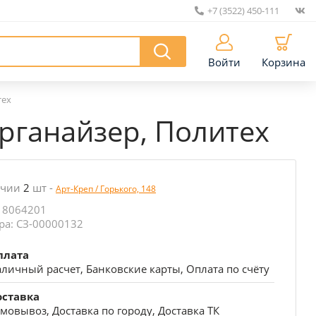
+7 (3522) 450-111
|
Войти
Корзина
тех
рганайзер, Политех
ичии
2
шт
-
Арт-Креп / Горького, 148
 8064201
ра: СЗ-00000132
плата
личный расчет, Банковские карты, Оплата по счёту
оставка
мовывоз, Доставка по городу, Доставка ТК