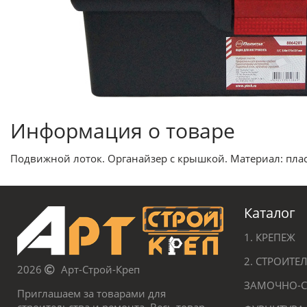
Информация о товаре
Подвижной лоток. Органайзер с крышкой. Материал: плас
Каталог
1. КРЕПЕЖ
2. СТРОИТ
2026
Арт-Строй-Креп
ЗАМОЧНО-С
Приглашаем за товарами для
строительства и ремонта. Весь товар