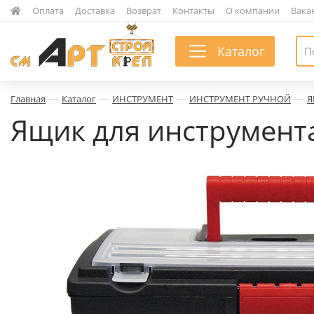
|
Оплата
|
Доставка
|
Возврат
|
Контакты
|
О компании
|
Вака
Каталог
—
—
—
—
Главная
Каталог
ИНСТРУМЕНТ
ИНСТРУМЕНТ РУЧНОЙ
Я
Ящик для инструмента