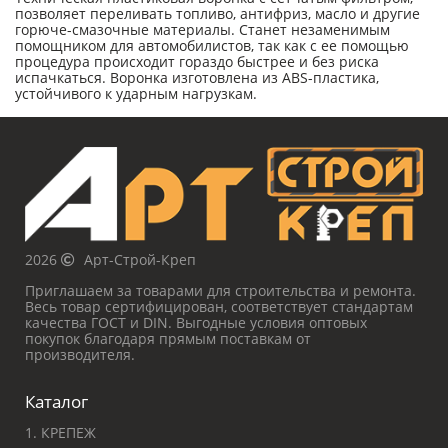
позволяет переливать топливо, антифриз, масло и другие
горюче-смазочные материалы. Станет незаменимым
помощником для автомобилистов, так как с ее помощью
процедура происходит гораздо быстрее и без риска
испачкаться. Воронка изготовлена из ABS-пластика,
устойчивого к ударным нагрузкам.
2026
Арт-Строй-Креп
Приглашаем за товарами для строительства и ремонта.
Весь товар сертифицирован, соответствует стандартам
качества ГОСТ и DIN. Выгодные условия оптовых
покупок благодаря прямым поставкам от
производителя.
Каталог
1. КРЕПЕЖ