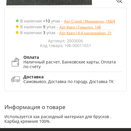
В наличии
>10
упак
-
Арт-Строй / Макаренко, 16Б/4
В наличии
9
упак
-
Арт-Креп / Горького, 148
В наличии
3
упак
-
Арт-Креп / 4-й микрорайон, 31
Артикул: 2003006
Код товара: НФ-00011651
Оплата
Наличный расчет, Банковские карты, Оплата
по счёту
Доставка
Самовывоз, Доставка по городу, Доставка ТК
Информация о товаре
Используется как расходный материал для брусков .
Карбид кремния 100%.