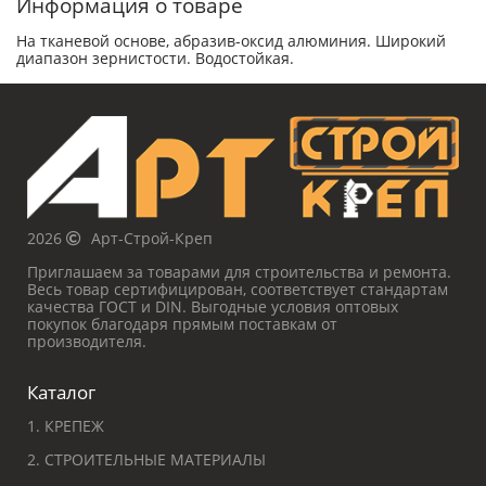
Информация о товаре
На тканевой основе, абразив-оксид алюминия. Широкий
диапазон зернистости. Водостойкая.
2026
Арт-Строй-Креп
Приглашаем за товарами для строительства и ремонта.
Весь товар сертифицирован, соответствует стандартам
качества ГОСТ и DIN. Выгодные условия оптовых
покупок благодаря прямым поставкам от
производителя.
Каталог
1. КРЕПЕЖ
2. СТРОИТЕЛЬНЫЕ МАТЕРИАЛЫ