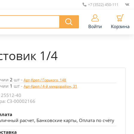
+7 (3522) 450-111
|
Войти
Корзина
стовик 1/4
ичии
2
шт
-
Арт-Креп / Горького, 148
ичии
1
шт
-
Арт-Креп / 4-й микрорайон, 31
 25512-40
ра: СЗ-00002166
плата
личный расчет, Банковские карты, Оплата по счёту
оставка