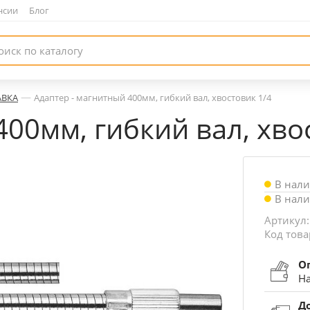
нсии
|
Блог
—
АВКА
Адаптер - магнитный 400мм, гибкий вал, хвостовик 1/4
400мм, гибкий вал, хво
В нал
В нал
Артикул:
Код това
О
На
Д