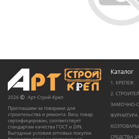
Каталог
1. КРЕПЕЖ
2. СТРОИТ
2026
Арт-Строй-Креп
ЗАМОЧНО-С
Приглашаем за товарами для
строительства и ремонта. Весь товар
ФУРНИТУРА
сертифицирован, соответствует
ХОЗТОВАРЫ
стандартам качества ГОСТ и DIN.
Выгодные условия оптовых покупок
СРЕДСТВА 
благодаря прямым поставкам от