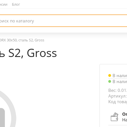
нсии
|
Блог
RX 30х50, сталь S2, Gross
ь S2, Gross
В нал
В нал
Вес: 0.01
Артикул:
Код това
О
На