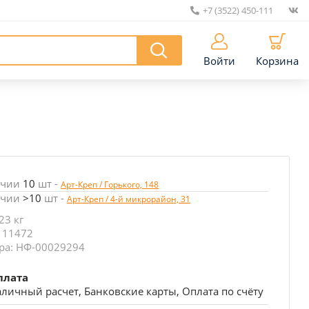
+7 (3522) 450-111
|
Войти
Корзина
ичии
10
шт
-
Арт-Креп / Горького, 148
ичии
>10
шт
-
Арт-Креп / 4-й микрорайон, 31
23 кг
 11472
ра: НФ-00029294
плата
личный расчет, Банковские карты, Оплата по счёту