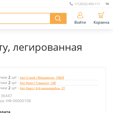
+7 (3522) 450-111
|
Войти
Корзина
ту, легированная
ичии
2
шт
-
Арт-Строй / Макаренко, 16Б/4
ичии
2
шт
-
Арт-Креп / Горького, 148
ичии
2
шт
-
Арт-Креп / 4-й микрорайон, 31
 36447
ра: НФ-00000108
плата