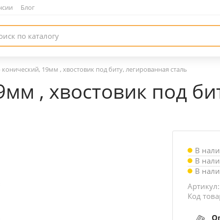
нсии
|
Блог
 конический, 19мм , хвостовик под биту, легированная сталь
9мм , хвостовик под би
В нал
В нал
В нал
Артикул:
Код това
О