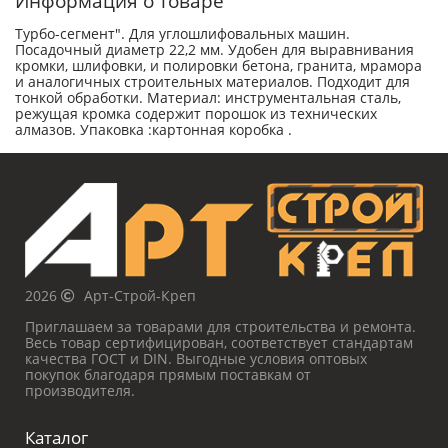
Информация о товаре
Турбо-сегмент". Для углошлифовальных машин.
Посадочный диаметр 22,2 мм. Удобен для выравнивания
кромки, шлифовки, и полировки бетона, гранита, мрамора
и аналогичных строительных материалов. Подходит для
тонкой обработки. Материал: инструментальная сталь,
режущая кромка содержит порошок из технических
алмазов. Упаковка :картонная коробка .
2026
Арт-Строй-Креп
Приглашаем за товарами для строительства и ремонта.
Весь товар сертифицирован, соответствует стандартам
качества ГОСТ и DIN. Выгодные условия оптовых
покупок благодаря прямым поставкам от
производителя.
Каталог