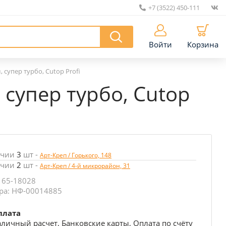
+7 (3522) 450-111
|
Войти
Корзина
 супер турбо, Cutop Profi
супер турбо, Cutop
ичии
3
шт
-
Арт-Креп / Горького, 148
ичии
2
шт
-
Арт-Креп / 4-й микрорайон, 31
 65-18028
ра: НФ-00014885
плата
личный расчет, Банковские карты, Оплата по счёту