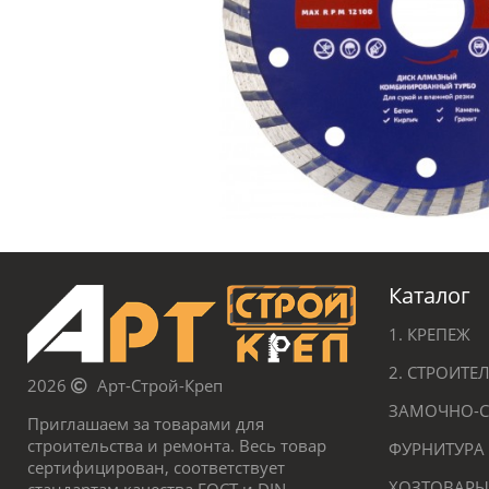
Каталог
1. КРЕПЕЖ
2. СТРОИТ
2026
Арт-Строй-Креп
ЗАМОЧНО-С
Приглашаем за товарами для
строительства и ремонта. Весь товар
ФУРНИТУРА
сертифицирован, соответствует
ХОЗТОВАРЫ
стандартам качества ГОСТ и DIN.