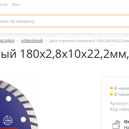
нсии
|
Блог
—
—
НАСАДКИ
АЛМАЗНЫЙ
Диск отрезной алмазный 180х2,8х10х22,2мм,
ый 180х2,8х10х22,2мм, 
В нал
В нал
Артикул:
Код това
О
На