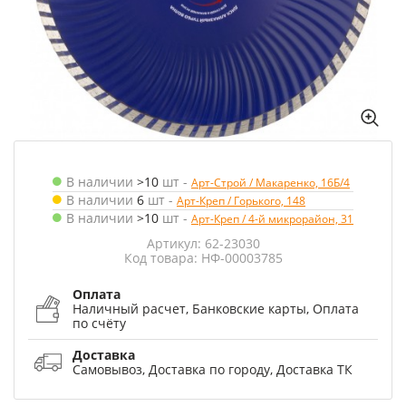
В наличии
>10
шт
-
Арт-Строй / Макаренко, 16Б/4
В наличии
6
шт
-
Арт-Креп / Горького, 148
В наличии
>10
шт
-
Арт-Креп / 4-й микрорайон, 31
Артикул: 62-23030
Код товара: НФ-00003785
Оплата
Наличный расчет, Банковские карты, Оплата
по счёту
Доставка
Самовывоз, Доставка по городу, Доставка ТК