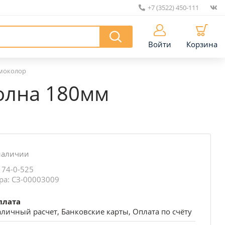
+7 (3522) 450-111
|
Войти
Корзина
моколор
олна 180мм
наличии
 74-0-525
ра: СЗ-00003009
плата
личный расчет, Банковские карты, Оплата по счёту