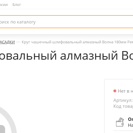
нсии
|
Блог
—
НАСАДКИ
Круг чашечный шлифовальный алмазный Волна 180мм Ре
овальный алмазный В
Нет в 
Артикул:
Код това
О
На