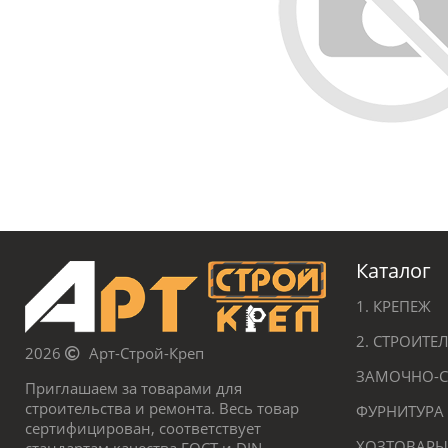
Каталог
1. КРЕПЕЖ
2. СТРОИТ
2026
Арт-Строй-Креп
ЗАМОЧНО-С
Приглашаем за товарами для
строительства и ремонта. Весь товар
ФУРНИТУРА
сертифицирован, соответствует
ХОЗТОВАРЫ
стандартам качества ГОСТ и DIN.