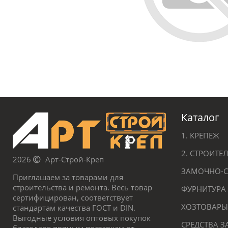
Каталог
1. КРЕПЕЖ
2. СТРОИТ
2026
Арт-Строй-Креп
ЗАМОЧНО-С
Приглашаем за товарами для
строительства и ремонта. Весь товар
ФУРНИТУРА
сертифицирован, соответствует
ХОЗТОВАРЫ
стандартам качества ГОСТ и DIN.
Выгодные условия оптовых покупок
СРЕДСТВА 
благодаря прямым поставкам от