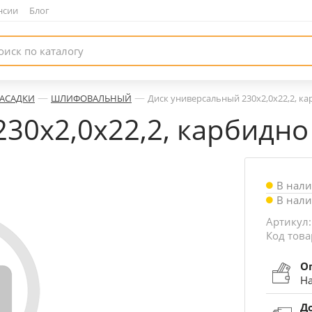
нсии
|
Блог
—
—
НАСАДКИ
ШЛИФОВАЛЬНЫЙ
Диск универсальный 230х2,0х22,2, к
230х2,0х22,2, карбидн
В нал
В нал
Артикул:
Код това
О
На
Д