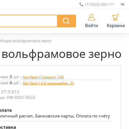
+7 (3522) 450-111
|
Войти
Корзина
арбидно вольфрамовое зерно
о вольфрамовое зерно
ичии
3
шт
-
Арт-Креп / Горького, 148
ичии
4
шт
-
Арт-Креп / 4-й микрорайон, 31
 37-3-013
ра: НФ-00013633
плата
личный расчет, Банковские карты, Оплата по счёту
оставка