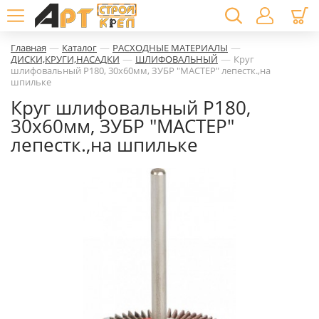
—
—
—
Главная
Каталог
РАСХОДНЫЕ МАТЕРИАЛЫ
—
—
ДИСКИ,КРУГИ,НАСАДКИ
ШЛИФОВАЛЬНЫЙ
Круг
шлифовальный P180, 30х60мм, ЗУБР "МАСТЕР" лепестк.,на
шпильке
Круг шлифовальный P180,
30х60мм, ЗУБР "МАСТЕР"
лепестк.,на шпильке