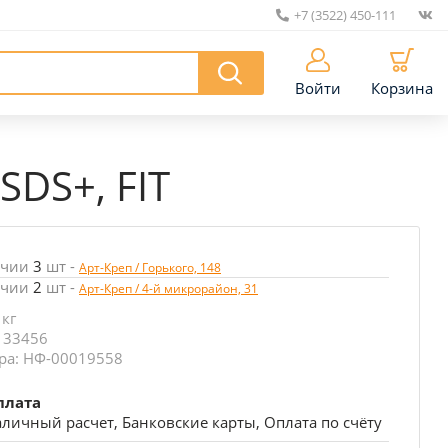
+7 (3522) 450-111
|
Войти
Корзина
SDS+, FIT
ичии
3
шт
-
Арт-Креп / Горького, 148
ичии
2
шт
-
Арт-Креп / 4-й микрорайон, 31
 кг
 33456
ра: НФ-00019558
плата
личный расчет, Банковские карты, Оплата по счёту