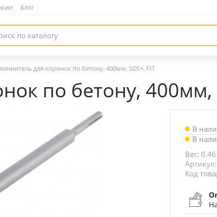
нсии
|
Блог
линнитель для коронок по бетону, 400мм, SDS+, FIT
ок по бетону, 400мм, 
В нал
В нал
Вес: 0.46
Артикул:
Код това
О
На