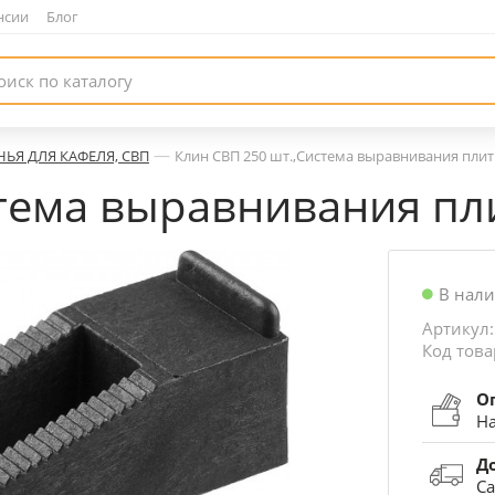
нсии
|
Блог
—
НЬЯ ДЛЯ КАФЕЛЯ, СВП
Клин СВП 250 шт.,Система выравнивания плитк
тема выравнивания пли
В нал
Артикул:
Код това
О
На
Д
Са