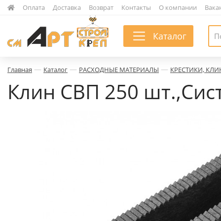
|
Оплата
|
Доставка
|
Возврат
|
Контакты
|
О компании
|
Вака
Каталог
—
—
—
Главная
Каталог
РАСХОДНЫЕ МАТЕРИАЛЫ
КРЕСТИКИ, КЛИ
Клин СВП 250 шт.,Сис