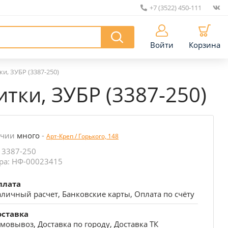
+7 (3522) 450-111
|
Войти
Корзина
и, ЗУБР (3387-250)
тки, ЗУБР (3387-250)
ичии
много
-
Арт-Креп / Горького, 148
 3387-250
ра: НФ-00023415
плата
личный расчет, Банковские карты, Оплата по счёту
оставка
мовывоз, Доставка по городу, Доставка ТК