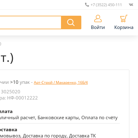
+7 (3522) 450-111
|
Войти
Корзина
)
т.)
ичии
>10
упак
-
Арт-Строй / Макаренко, 16Б/4
 3025020
ра: НФ-00012222
плата
личный расчет, Банковские карты, Оплата по счёту
оставка
мовывоз, Доставка по городу, Доставка ТК