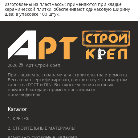
изготовлены из пластмассы; применяются при кладке
керамической плитки, обеспечивают одинаковую ширину
шва; в упаковке 100 штук.
2026
Арт-Строй-Креп
Приглашаем за товарами для строительства и ремонта.
Весь товар сертифицирован, соответствует стандартам
качества ГОСТ и DIN. Выгодные условия оптовых
покупок благодаря прямым поставкам от
производителя.
Каталог
1. КРЕПЕЖ
2. СТРОИТЕЛЬНЫЕ МАТЕРИАЛЫ
ЗАМОЧНО-СКОБЯНЫЕ ИЗДЕЛИЯ