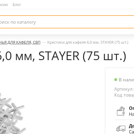
нсии
|
Блог
—
НЬЯ ДЛЯ КАФЕЛЯ, СВП
Крестики для кафеля 6,0 мм, STAYER (75 шт.)
,0 мм, STAYER (75 шт.)
В нал
Артикул:
Код това
О
На
Д
Са