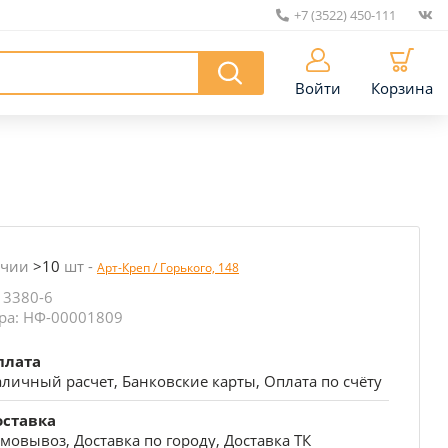
+7 (3522) 450-111
|
Войти
Корзина
ичии
>10
шт
-
Арт-Креп / Горького, 148
 3380-6
ра: НФ-00001809
плата
личный расчет, Банковские карты, Оплата по счёту
оставка
мовывоз, Доставка по городу, Доставка ТК