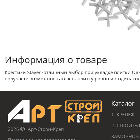
Информация о товаре
Крестики Stayer -отличный выбор при укладке плитки Од
получаете возможность класть плитку ровно и с одинак
Каталог
1. КРЕПЕЖ
2. СТРОИТ
2026
Арт-Строй-Креп
ЗАМОЧНО-С
Приглашаем за товарами для