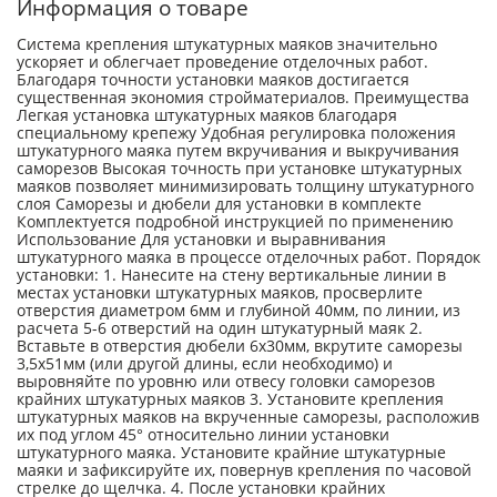
Информация о товаре
Система крепления штукатурных маяков значительно
ускоряет и облегчает проведение отделочных работ.
Благодаря точности установки маяков достигается
существенная экономия стройматериалов. Преимущества
Легкая установка штукатурных маяков благодаря
специальному крепежу Удобная регулировка положения
штукатурного маяка путем вкручивания и выкручивания
саморезов Высокая точность при установке штукатурных
маяков позволяет минимизировать толщину штукатурного
слоя Саморезы и дюбели для установки в комплекте
Комплектуется подробной инструкцией по применению
Использование Для установки и выравнивания
штукатурного маяка в процессе отделочных работ. Порядок
установки: 1. Нанесите на стену вертикальные линии в
местах установки штукатурных маяков, просверлите
отверстия диаметром 6мм и глубиной 40мм, по линии, из
расчета 5-6 отверстий на один штукатурный маяк 2.
Вставьте в отверстия дюбели 6х30мм, вкрутите саморезы
3,5х51мм (или другой длины, если необходимо) и
выровняйте по уровню или отвесу головки саморезов
крайних штукатурных маяков 3. Установите крепления
штукатурных маяков на вкрученные саморезы, расположив
их под углом 45° относительно линии установки
штукатурного маяка. Установите крайние штукатурные
маяки и зафиксируйте их, повернув крепления по часовой
стрелке до щелчка. 4. После установки крайних