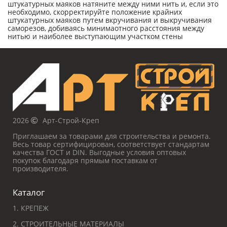
штукатурных маяков натяните между ними нить и, если это
необходимо, скорректируйте положение крайних
штукатурных маяков путем вкручивания и выкручивания
саморезов, добиваясь минимаотного расстояния между
нитью и наиболее выступающим участком стены
2026
Арт-Строй-Креп
Приглашаем за товарами для строительства и ремонта.
Весь товар сертифицирован, соответствует стандартам
качества ГОСТ и DIN. Выгодные условия оптовых
покупок благодаря прямым поставкам от
производителя.
Каталог
1. КРЕПЕЖ
2. СТРОИТЕЛЬНЫЕ МАТЕРИАЛЫ