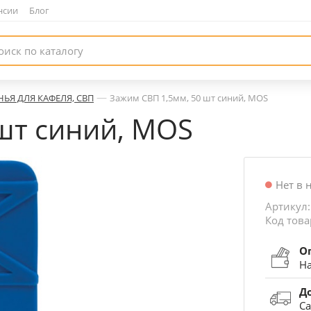
нсии
|
Блог
—
НЬЯ ДЛЯ КАФЕЛЯ, СВП
Зажим СВП 1,5мм, 50 шт синий, MOS
шт синий, MOS
Нет в 
Артикул
Код това
О
На
Д
Са