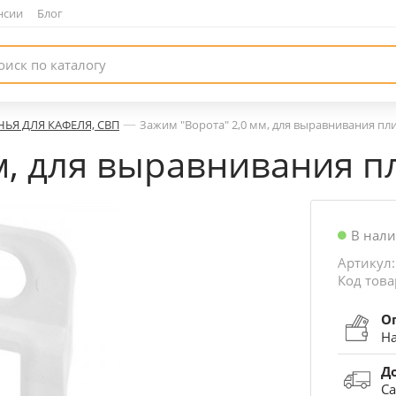
нсии
|
Блог
—
НЬЯ ДЛЯ КАФЕЛЯ, СВП
Зажим "Ворота" 2,0 мм, для выравнивания пл
м, для выравнивания п
В нал
Артикул:
Код това
О
На
Д
Са