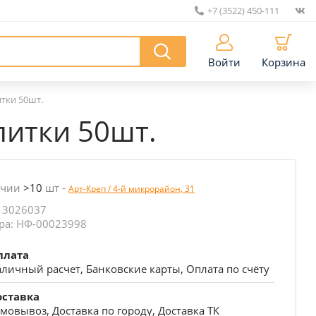
+7 (3522) 450-111
|
Войти
Корзина
итки 50шт.
литки 50шт.
ичии
>10
шт
-
Арт-Креп / 4-й микрорайон, 31
 3026037
ра: НФ-00023998
плата
личный расчет, Банковские карты, Оплата по счёту
оставка
мовывоз, Доставка по городу, Доставка ТК